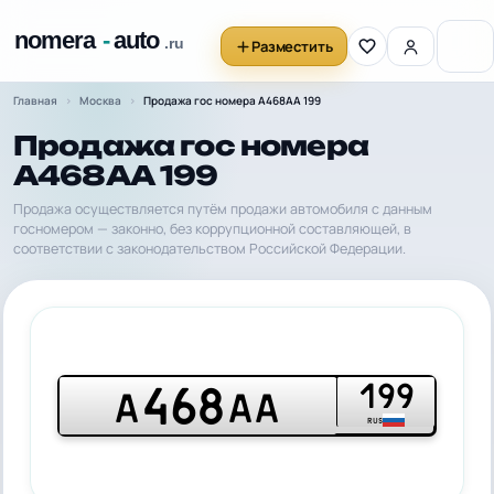
Разместить
Главная
Москва
Продажа гос номера А468АА 199
Продажа гос номера
А468АА 199
Продажа осуществляется путём продажи автомобиля с данным
госномером — законно, без коррупционной составляющей, в
соответствии с законодательством Российской Федерации.
199
468
А
АА
RUS