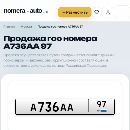
Разместить
Главная
Москва
Продажа гос номера А736АА 97
Продажа гос номера
А736АА 97
Продажа осуществляется путём продажи автомобиля с данным
госномером — законно, без коррупционной составляющей, в
соответствии с законодательством Российской Федерации.
97
736
А
АА
RUS