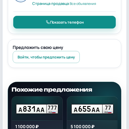
Страница продавца
Все объявления
Показать телефон
Предложить свою цену
Войти, чтобы предложить цену
Похожие предложения
831
655
7
777
77
А
АА
А
АА
RUS
RUS
1 100 000 ₽
5 100 000 ₽
1