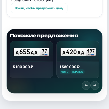
Войти, чтобы предложить цену
Похожие предложения
655
420
7
77
197
А
АА
А
АА
RUS
RUS
5 100 000 ₽
1 580 000 ₽
1
ФОТО
ПЕРЕВЕС