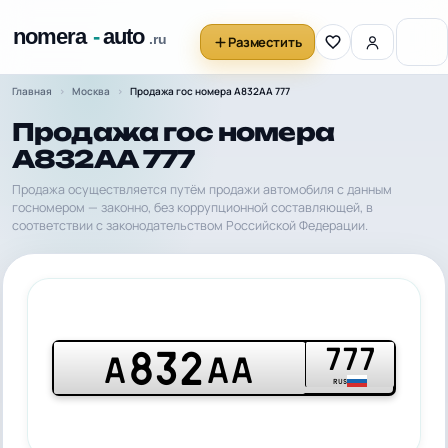
Разместить
Главная
Москва
Продажа гос номера А832АА 777
Продажа гос номера
А832АА 777
Продажа осуществляется путём продажи автомобиля с данным
госномером — законно, без коррупционной составляющей, в
соответствии с законодательством Российской Федерации.
777
832
А
АА
RUS