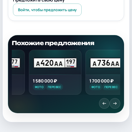
Войти, чтобы предложить цену
Похожие предложения
420
736
7
197
97
А
АА
А
АА
RUS
RUS
1 580 000 ₽
1 700 000 ₽
1
ФОТО
ПЕРЕВЕС
ФОТО
ПЕРЕВЕС