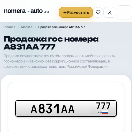
Разместить
Главная
Москва
Продажа гос номера А831АА 777
Продажа гос номера
А831АА 777
Продажа осуществляется путём продажи автомобиля с данным
госномером — законно, без коррупционной составляющей, в
соответствии с законодательством Российской Федерации.
777
831
А
АА
RUS