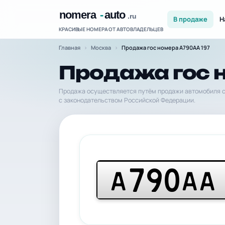
В продаже
Н
КРАСИВЫЕ НОМЕРА ОТ АВТОВЛАДЕЛЬЦЕВ
Главная
Москва
Продажа гос номера А790АА 197
Продажа гос 
Продажа осуществляется путём продажи автомобиля с
с законодательством Российской Федерации.
790
А
АА