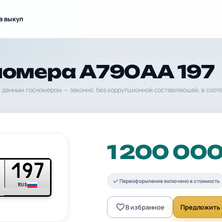
а выкуп
номера А790АА 197
 данным госномером — законно, без коррупционной составляющей, в соот
1 200 00
197
Переоформление включено в стоимость
RUS
В избранное
Предложить 