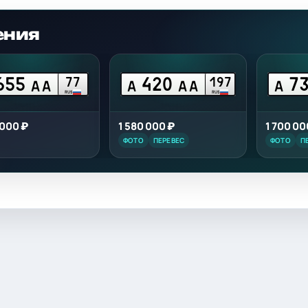
ения
655
420
7
77
197
АА
А
АА
А
RUS
RUS
 000 ₽
1 580 000 ₽
1 700 00
ФОТО
ПЕРЕВЕС
ФОТО
П