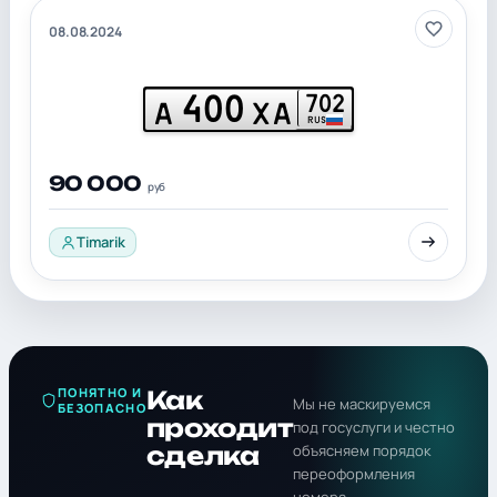
08.08.2024
400
702
А
ХА
RUS
90 000
руб
Timarik
ПОНЯТНО И
Как
Мы не маскируемся
БЕЗОПАСНО
проходит
под госуслуги и честно
сделка
объясняем порядок
переоформления