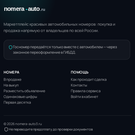
Маркетплейс красивых автомобильных номеров: покупка и
продажа напрямую от владельцев по всей России.
Госномер передаётся только вместе с автомобилем — через
законное переоформление в ГИБДД.
НОМЕРА
ПОМОЩЬ
В продаже
Как проходит сделка
На выкуп
Контакты
Разместить объявление
Правила сервиса
Одинаковые цифры
Войти в кабинет
Первая десятка
© 2026 nomera-auto3.ru
Не переводите предоплату до проверки документов