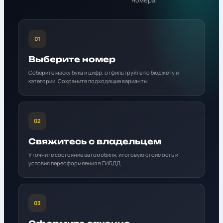
номера.
01
Выберите номер
Соберите маску букв и цифр, отфильтруйте по бюджету и
категории. Сохраните подходящие варианты.
02
Свяжитесь с владельцем
Уточните состояние автомобиля, итоговую стоимость и
условия переоформления в ГИБДД.
03