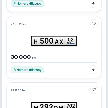
NomerokBlatnoy
27.05.2025
500
02
Н
АХ
RUS
30 000
руб
NomerokBlatnoy
29.11.2024
292
702
М
ОМ