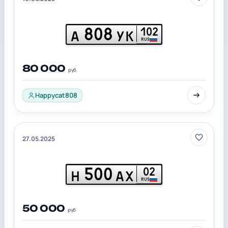
808
102
А
УК
RUS
80 000
руб
Happycat808
27.05.2025
500
02
Н
АХ
RUS
50 000
руб