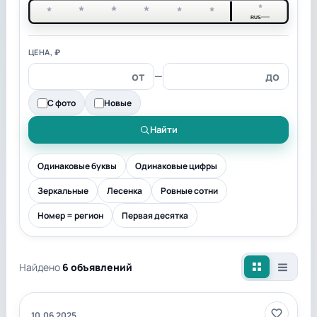
*
*
*
*
*
*
*
RUS
ЦЕНА, ₽
—
С фото
Новые
Найти
Одинаковые буквы
Одинаковые цифры
Зеркальные
Лесенка
Ровные сотни
Номер = регион
Первая десятка
Найдено
6 объявлений
10.06.2025