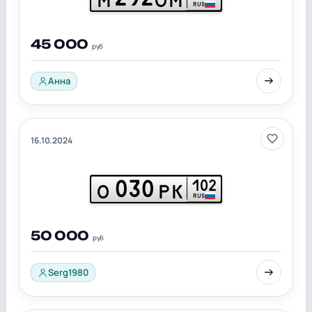
RUS
45 000
руб
Анна
16.10.2024
030
102
О
РК
RUS
50 000
руб
Serg1980