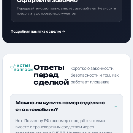
Оформите законно
Передавайте номер только вместе с автомобилем. Не вносите
предоплату до проверки документов.
Подробная памятка о сделке
ЧАСТЫЕ
Ответы
Коротко о законности,
ВОПРОСЫ
перед
безопасности и том, как
сделкой
работает площадка
Можно ли купить номер отдельно
от автомобиля?
Нет. По закону РФ госномер передаётся только
вместе с транспортным средством через