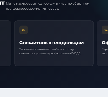
ит
Мы не маскируемся под госуслуги и честно объясняем
порядок переоформления номера.
02
03
Свяжитесь с владельцем
Оф
Уточните состояние автомобиля, итоговую
Пере
стоимость и условия переоформления в ГИБДД.
внос