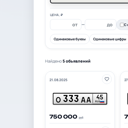
ЦЕНА, ₽
—
С 
Одинаковые буквы
Одинаковые цифры
Найдено
5 объявлений
21.08.2025
27
333
45
О
АА
RUS
750 000
руб