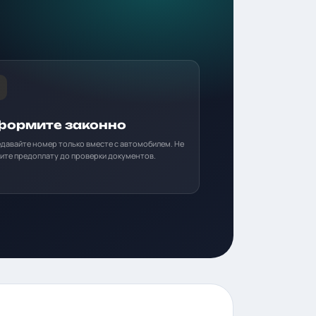
ормите законно
давайте номер только вместе с автомобилем. Не
ите предоплату до проверки документов.