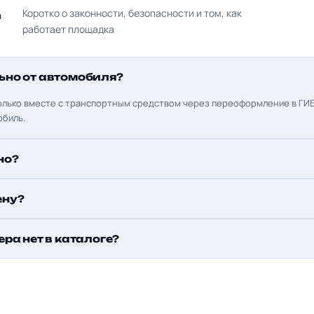
д
Коротко о законности, безопасности и том, как
работает площадка
ьно от автомобиля?
олько вместе с транспортным средством через переоформление в ГИБ
обиль.
но?
ену?
ера нет в каталоге?