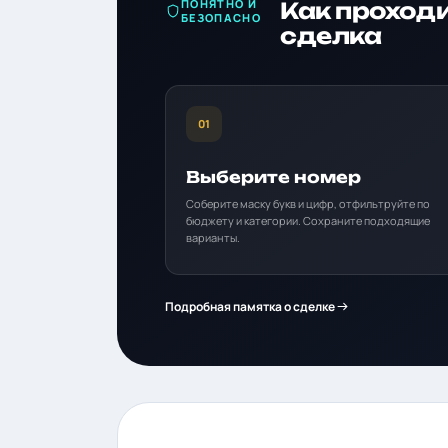
ПОНЯТНО И
Как проход
БЕЗОПАСНО
сделка
01
Выберите номер
Соберите маску букв и цифр, отфильтруйте по
бюджету и категории. Сохраните подходящие
варианты.
Подробная памятка о сделке