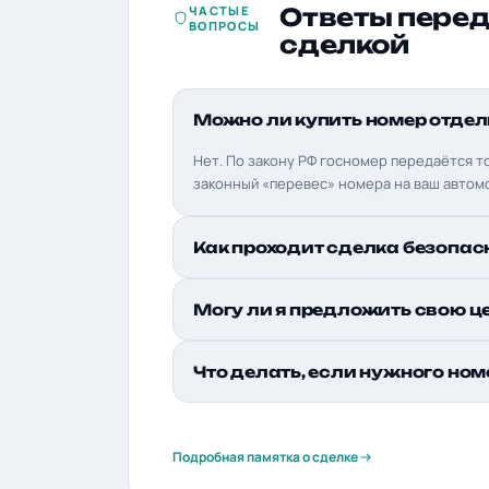
ЧАСТЫЕ
Ответы пере
ВОПРОСЫ
сделкой
Можно ли купить номер отдел
Нет. По закону РФ госномер передаётся т
законный «перевес» номера на ваш автом
Как проходит сделка безопас
Могу ли я предложить свою ц
Что делать, если нужного ном
Подробная памятка о сделке