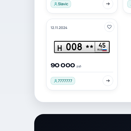
Slavic
12.11.2024
008
45
Н
**
RUS
90 000
руб
7777777