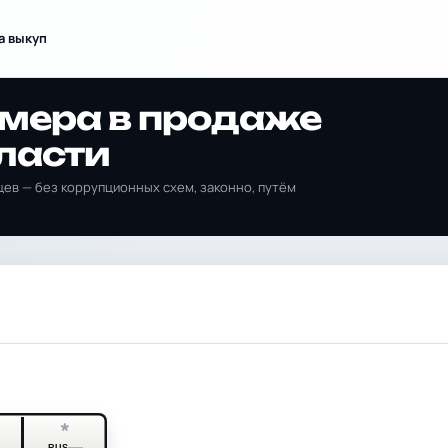
а выкуп
омера в продаже
ласти
ев — без коррупционных схем, законно, путём
*
*
RUS