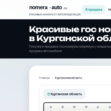
В продаже
Н
КРАСИВЫЕ НОМЕРА ОТ АВТОВЛАДЕЛЬЦЕВ
Красивые гос н
в Курганской об
Покупка и продажа госномеров напрямую у владельц
продажи автомобиля.
Главная
Курганская область
Курганская область
*
*
*
*
*