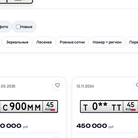
фото
Новые
Зеркальные
Лесенка
Ровные сотни
Номер = регион
Перв
.05.2025
12.11.2024
900
0**
45
45
С
ММ
Т
ТТ
RUS
RUS
70 000
450 000
руб
руб