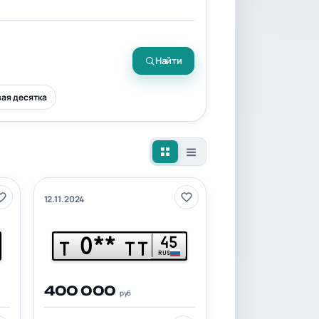
Найти
ая десятка
12.11.2024
0**
45
Т
ТТ
RUS
400 000
руб