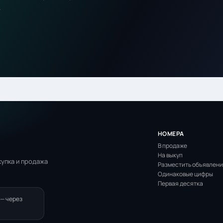
.
НОМЕРА
В продаже
На выкуп
упка и продажа
Разместить объявлен
Одинаковые цифры
Первая десятка
 — через