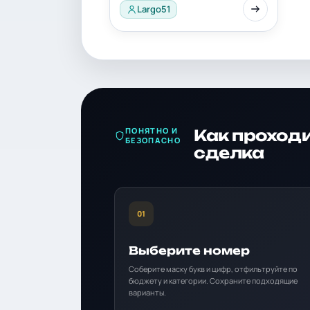
Largo51
ПОНЯТНО И
Как проход
БЕЗОПАСНО
сделка
01
Выберите номер
Соберите маску букв и цифр, отфильтруйте по
бюджету и категории. Сохраните подходящие
варианты.