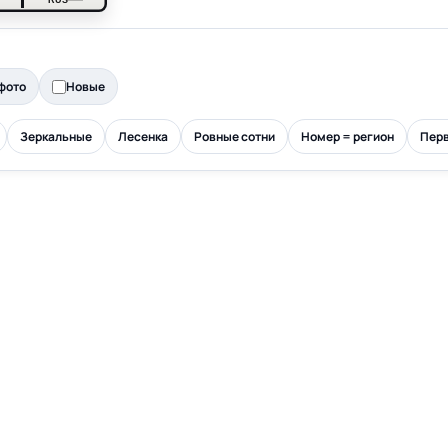
фото
Новые
Зеркальные
Лесенка
Ровные сотни
Номер = регион
Перв