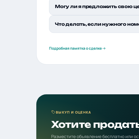
Могу ли я предложить свою ц
Что делать, если нужного ном
Подробная памятка о сделке
ВЫКУП И ОЦЕНКА
Хотите продат
Разместите объявление бесплатно или ос