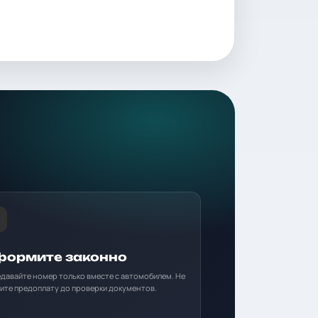
ормите законно
давайте номер только вместе с автомобилем. Не
ите предоплату до проверки документов.