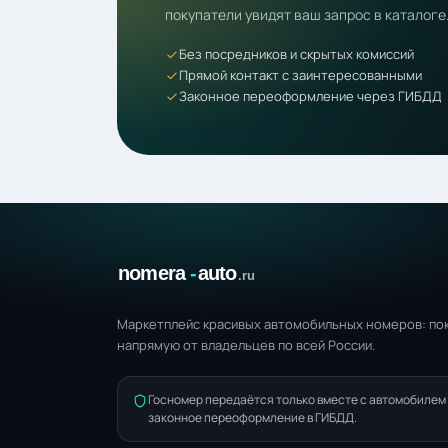
покупатели увидят ваш запрос в каталоге
Без посредников и скрытых комиссий
Прямой контакт с заинтересованными
Законное переоформление через ГИБДД
Маркетплейс красивых автомобильных номеров: пок
напрямую от владельцев по всей России.
Госномер передаётся только вместе с автомобилем
законное переоформление в ГИБДД.