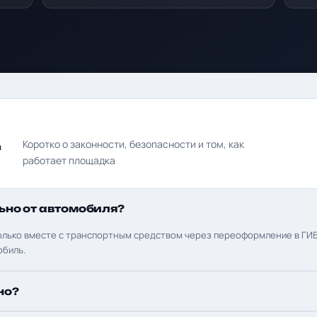
д
Коротко о законности, безопасности и том, как
работает площадка
ьно от автомобиля?
олько вместе с транспортным средством через переоформление в ГИБ
обиль.
но?