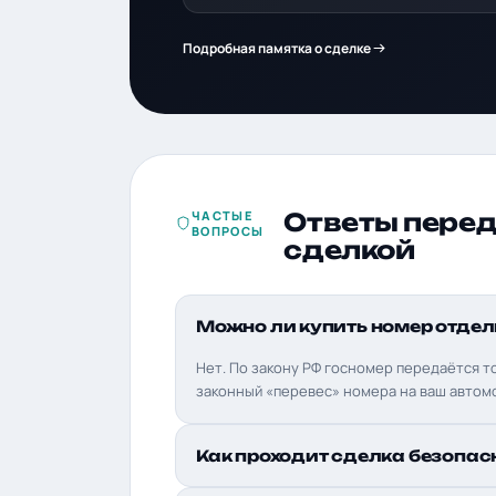
Подробная памятка о сделке
ЧАСТЫЕ
Ответы пере
ВОПРОСЫ
сделкой
Можно ли купить номер отдел
Нет. По закону РФ госномер передаётся т
законный «перевес» номера на ваш автом
Как проходит сделка безопас