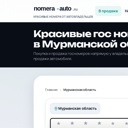
В продаже
Н
КРАСИВЫЕ НОМЕРА ОТ АВТОВЛАДЕЛЬЦЕВ
Красивые гос н
в Мурманской о
Покупка и продажа госномеров напрямую у владельц
продажи автомобиля.
Главная
Мурманская область
Мурманская область
*
*
*
*
*