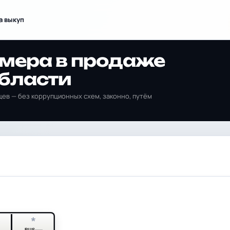
а выкуп
омера в продаже
бласти
ев — без коррупционных схем, законно, путём
*
*
RUS