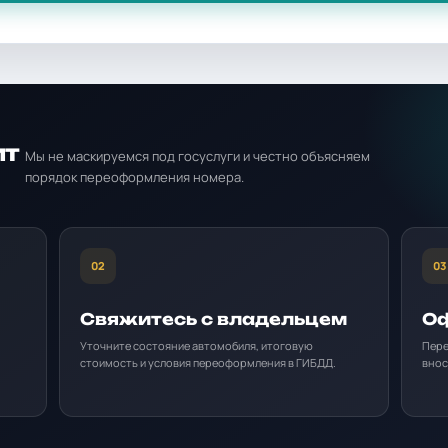
ит
Мы не маскируемся под госуслуги и честно объясняем
порядок переоформления номера.
02
03
Свяжитесь с владельцем
Оф
Уточните состояние автомобиля, итоговую
Пере
стоимость и условия переоформления в ГИБДД.
внос