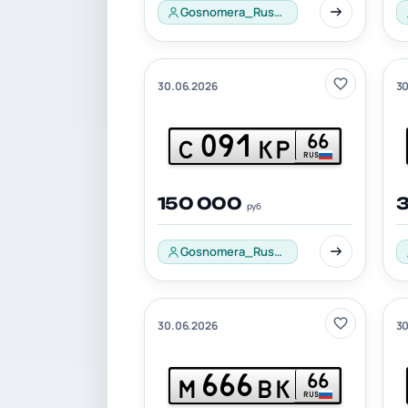
Gosnomera_Russia_001
30.06.2026
30
091
66
С
КР
RUS
150 000
руб
Gosnomera_Russia_001
30.06.2026
30
666
66
М
ВК
RUS