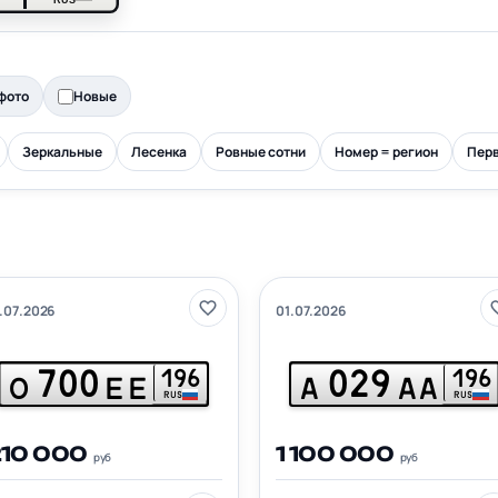
фото
Новые
Зеркальные
Лесенка
Ровные сотни
Номер = регион
Перв
.07.2026
01.07.2026
700
029
196
196
О
ЕЕ
А
АА
RUS
RUS
210 000
1 100 000
руб
руб