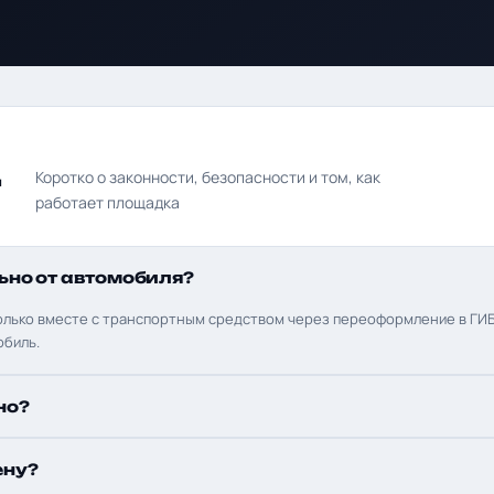
д
Коротко о законности, безопасности и том, как
работает площадка
ьно от автомобиля?
олько вместе с транспортным средством через переоформление в ГИБ
обиль.
но?
ену?