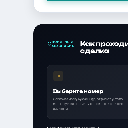
ПОНЯТНО И
Как проход
БЕЗОПАСНО
сделка
01
Выберите номер
Соберите маску букв и цифр, отфильтруйте по
бюджету и категории. Сохраните подходящие
варианты.