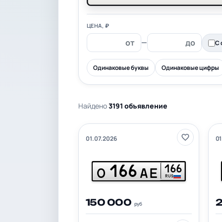
ЦЕНА, ₽
—
С 
Одинаковые буквы
Одинаковые цифры
Найдено
3191 объявление
01.07.2026
01
166
166
О
АЕ
RUS
150 000
руб