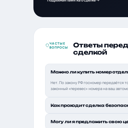
Подробная памятка о сделке
ЧАСТЫЕ
Ответы пере
ВОПРОСЫ
сделкой
Можно ли купить номер отдел
Нет. По закону РФ госномер передаётся т
законный «перевес» номера на ваш автом
Как проходит сделка безопас
Могу ли я предложить свою ц