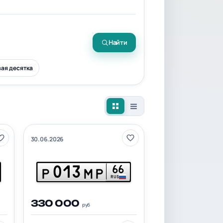
Найти
ая десятка
30.06.2026
013
66
Р
МР
RUS
330 000
руб