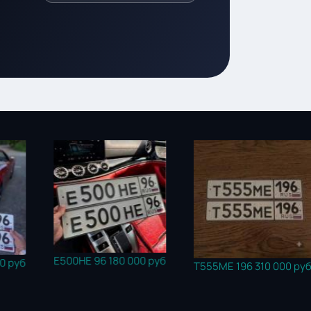
 96
180 000 руб
С196СК 196
Т555МЕ 196
310 000 руб