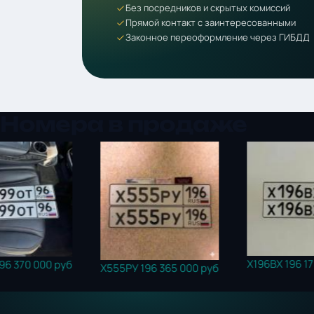
Без посредников и скрытых комиссий
Прямой контакт с заинтересованными
Законное переоформление через ГИБДД
Номера в продаже
Х196ВХ 196
175 000 руб
Х555РУ 196
365 000 руб
М5