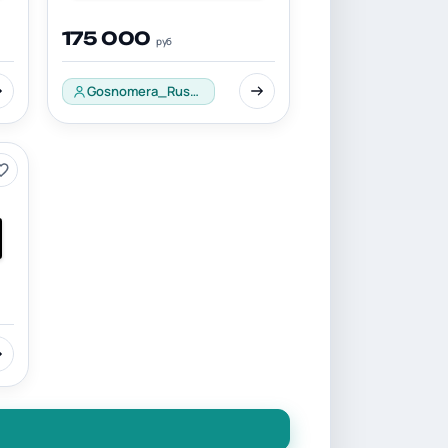
175 000
руб
Gosnomera_Russia_001