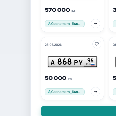
570 000
руб
Gosnomera_Russia_001
28.06.2026
28
868
96
А
РУ
RUS
50 000
руб
Gosnomera_Russia_001