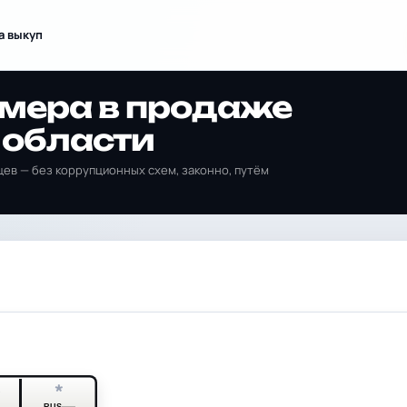
а выкуп
омера в продаже
 области
ев — без коррупционных схем, законно, путём
*
*
RUS