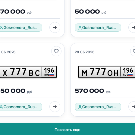
370 000
50 000
руб
руб
Gosnomera_Russia_001
Gosnomera_Russia_001
.06.2026
28.06.2026
777
777
196
196
Х
ВС
М
ОН
RUS
RUS
550 000
570 000
руб
руб
Gosnomera_Russia_001
Gosnomera_Russia_001
Показать еще