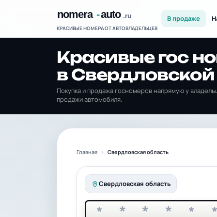
В продаже
Н
КРАСИВЫЕ НОМЕРА ОТ АВТОВЛАДЕЛЬЦЕВ
Красивые гос н
в Свердловской
Покупка и продажа госномеров напрямую у владельц
продажи автомобиля.
Главная
Свердловская область
Свердловская область
*
*
*
*
*