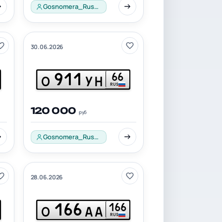
Gosnomera_Russia_001
30.06.2026
911
66
О
УН
RUS
120 000
руб
Gosnomera_Russia_001
28.06.2026
166
166
О
АА
RUS