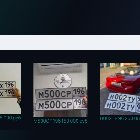
Е500НЕ
Н002ТУ 96
250 000 руб
00СР 196
150 000 руб