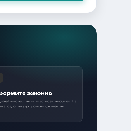
ормите законно
давайте номер только вместе с автомобилем. Не
ите предоплату до проверки документов.