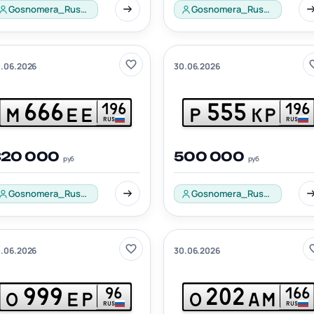
Gosnomera_Russia_001
Gosnomera_Russia_001
.06.2026
30.06.2026
666
555
196
196
М
ЕЕ
Р
КР
RUS
RUS
320 000
500 000
руб
руб
Gosnomera_Russia_001
Gosnomera_Russia_001
.06.2026
30.06.2026
999
202
96
166
О
ЕР
О
АМ
RUS
RUS