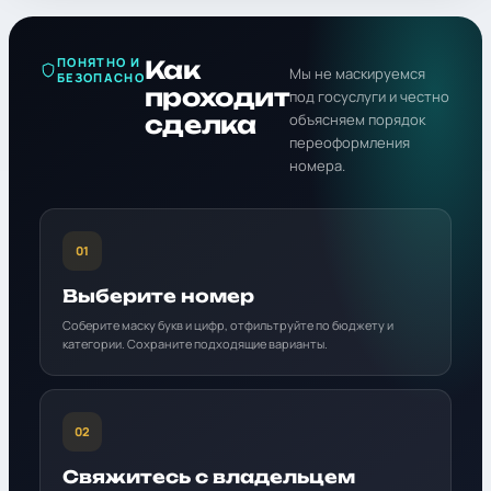
ПОНЯТНО И
Как
Мы не маскируемся
БЕЗОПАСНО
проходит
под госуслуги и честно
сделка
объясняем порядок
переоформления
номера.
01
Выберите номер
Соберите маску букв и цифр, отфильтруйте по бюджету и
категории. Сохраните подходящие варианты.
02
Свяжитесь с владельцем