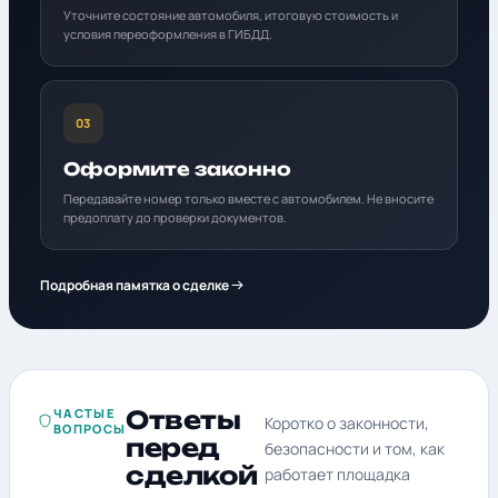
Уточните состояние автомобиля, итоговую стоимость и
условия переоформления в ГИБДД.
03
Оформите законно
Передавайте номер только вместе с автомобилем. Не вносите
предоплату до проверки документов.
Подробная памятка о сделке
ЧАСТЫЕ
Ответы
Коротко о законности,
ВОПРОСЫ
перед
безопасности и том, как
сделкой
работает площадка