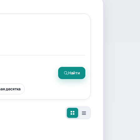
Найти
ая десятка