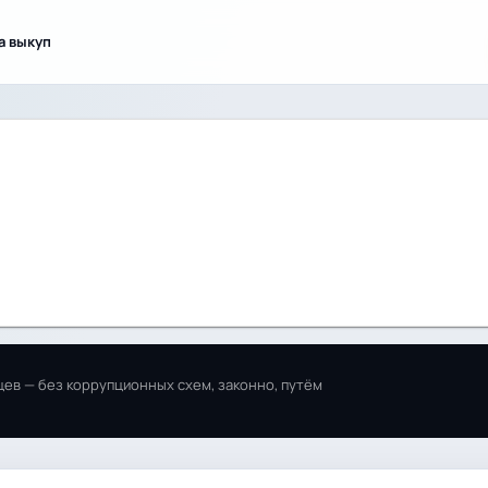
а выкуп
ев — без коррупционных схем, законно, путём