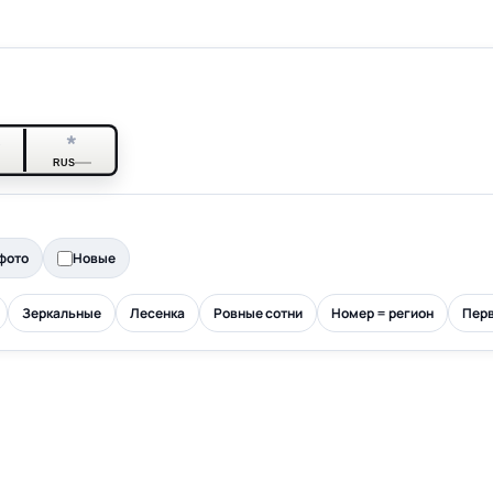
*
*
RUS
фото
Новые
Зеркальные
Лесенка
Ровные сотни
Номер = регион
Перв