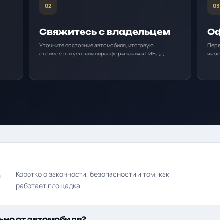
02
03
Свяжитесь с владельцем
Оф
Уточните состояние автомобиля, итоговую
Пере
стоимость и условия переоформления в ГИБДД.
внос
д
Коротко о законности, безопасности и том, как
работает площадка
ьно от автомобиля?