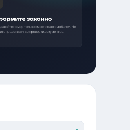
ормите законно
давайте номер только вместе с автомобилем. Не
ите предоплату до проверки документов.