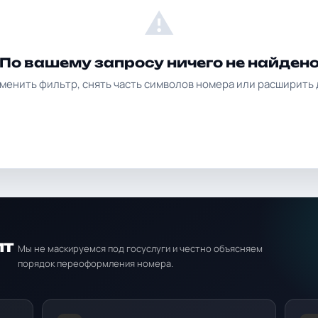
⚠
По вашему запросу ничего не найден
менить фильтр, снять часть символов номера или расширить 
ит
Мы не маскируемся под госуслуги и честно объясняем
порядок переоформления номера.