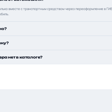
олько вместе с транспортным средством через переоформление в ГИБ
обиль.
но?
ену?
ера нет в каталоге?