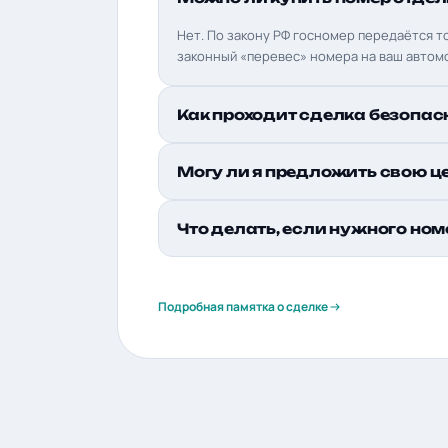
Нет. По закону РФ госномер передаётся т
законный «перевес» номера на ваш автом
Как проходит сделка безопас
Могу ли я предложить свою ц
Что делать, если нужного ном
Подробная памятка о сделке