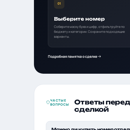
01
Выберите номер
Соберите маску букв и цифр, отфильтруйте по
бюджету и категории. Сохраните подходящие
варианты.
Подробная памятка о сделке
ЧАСТЫЕ
Ответы пере
ВОПРОСЫ
сделкой
Можно ли купить номер отдел