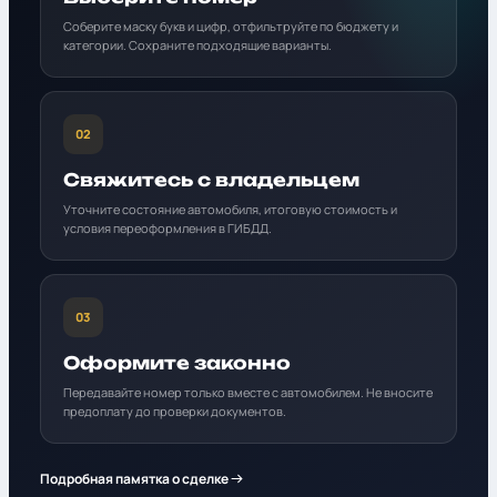
Соберите маску букв и цифр, отфильтруйте по бюджету и
категории. Сохраните подходящие варианты.
02
Свяжитесь с владельцем
Уточните состояние автомобиля, итоговую стоимость и
условия переоформления в ГИБДД.
03
Оформите законно
Передавайте номер только вместе с автомобилем. Не вносите
предоплату до проверки документов.
Подробная памятка о сделке