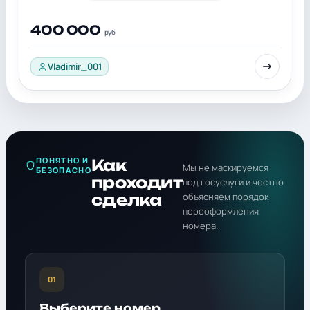
400 000
руб
Vladimir_001
ПОНЯТНО И
Как
Мы не маскируемся
БЕЗОПАСНО
проходит
под госуслуги и честно
сделка
объясняем порядок
переоформления
номера.
01
Выберите номер