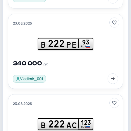
23.08.2025
222
93
В
РЕ
RUS
340 000
руб
Vladimir_001
23.08.2025
222
123
В
АС
RUS