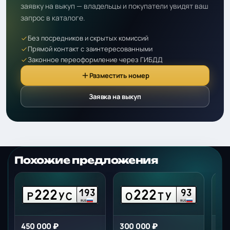
заявку на выкуп — владельцы и покупатели увидят ваш
запрос в каталоге.
Без посредников и скрытых комиссий
Прямой контакт с заинтересованными
Законное переоформление через ГИБДД
Разместить номер
Заявка на выкуп
Похожие предложения
222
222
193
93
Р
УС
О
ТУ
RUS
RUS
450 000 ₽
300 000 ₽
29