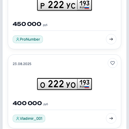
222
193
Р
УС
RUS
450 000
руб
ProNumber
23.08.2025
222
193
О
УО
RUS
400 000
руб
Vladimir_001