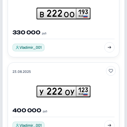
222
193
В
ОО
RUS
330 000
руб
Vladimir_001
23.08.2025
222
123
У
ОУ
RUS
400 000
руб
Vladimir_001