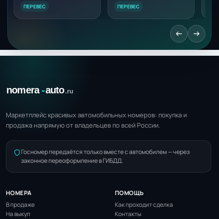
ПЕРЕВЕС
ПЕРЕВЕС
ПЕ
Маркетплейс красивых автомобильных номеров: покупка и
продажа напрямую от владельцев по всей России.
Госномер передаётся только вместе с автомобилем — через
законное переоформление в ГИБДД.
НОМЕРА
ПОМОЩЬ
В продаже
Как проходит сделка
На выкуп
Контакты