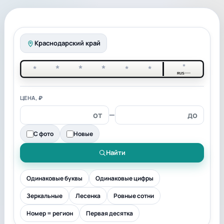
Краснодарский край
*
*
*
*
*
*
*
RUS
ЦЕНА, ₽
—
С фото
Новые
Найти
Одинаковые буквы
Одинаковые цифры
Зеркальные
Лесенка
Ровные сотни
Номер = регион
Первая десятка