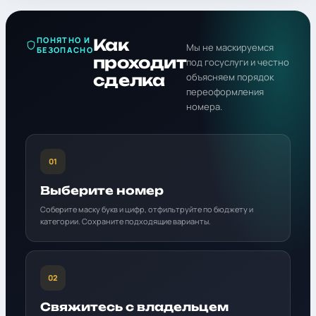
ПОНЯТНО И
Как
Мы не маскируемся
БЕЗОПАСНО
проходит
под госуслуги и честно
сделка
объясняем порядок
переоформления
номера.
01
Выберите номер
Соберите маску букв и цифр, отфильтруйте по бюджету и
категории. Сохраните подходящие варианты.
02
Свяжитесь с владельцем