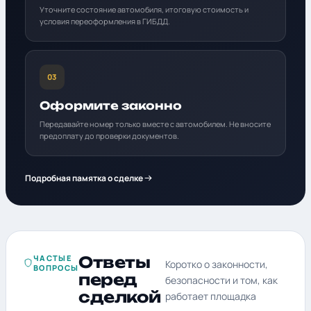
Уточните состояние автомобиля, итоговую стоимость и
условия переоформления в ГИБДД.
03
Оформите законно
Передавайте номер только вместе с автомобилем. Не вносите
предоплату до проверки документов.
Подробная памятка о сделке
ЧАСТЫЕ
Ответы
Коротко о законности,
ВОПРОСЫ
перед
безопасности и том, как
сделкой
работает площадка