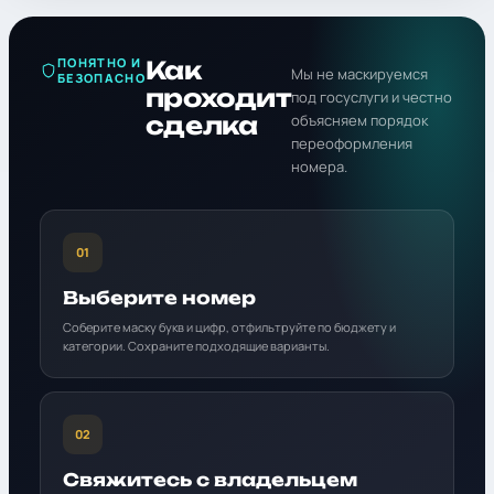
ПОНЯТНО И
Как
Мы не маскируемся
БЕЗОПАСНО
проходит
под госуслуги и честно
сделка
объясняем порядок
переоформления
номера.
01
Выберите номер
Соберите маску букв и цифр, отфильтруйте по бюджету и
категории. Сохраните подходящие варианты.
02
Свяжитесь с владельцем