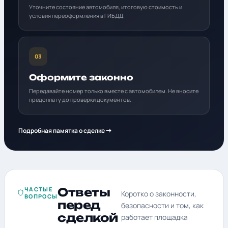
Уточните состояние автомобиля, итоговую стоимость и
условия переоформления в ГИБДД.
03
Оформите законно
Передавайте номер только вместе с автомобилем. Не вносите
предоплату до проверки документов.
Подробная памятка о сделке
ЧАСТЫЕ
Ответы
Коротко о законности,
ВОПРОСЫ
перед
безопасности и том, как
сделкой
работает площадка