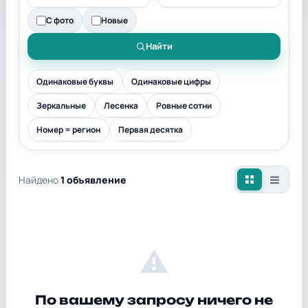
С фото
Новые
Найти
Одинаковые буквы
Одинаковые цифры
Зеркальные
Лесенка
Ровные сотни
Номер = регион
Первая десятка
Найдено
1 объявление
⚠
По вашему запросу ничего не