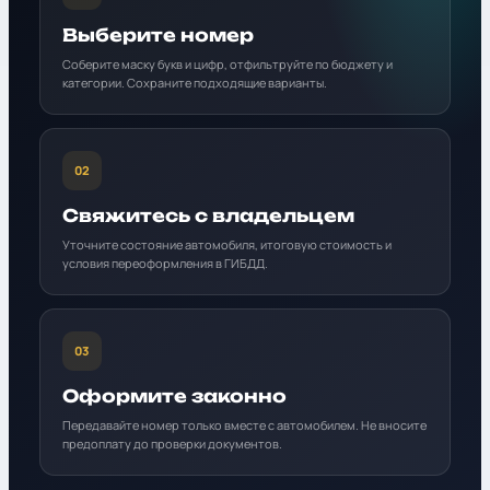
Выберите номер
Соберите маску букв и цифр, отфильтруйте по бюджету и
категории. Сохраните подходящие варианты.
02
Свяжитесь с владельцем
Уточните состояние автомобиля, итоговую стоимость и
условия переоформления в ГИБДД.
03
Оформите законно
Передавайте номер только вместе с автомобилем. Не вносите
предоплату до проверки документов.