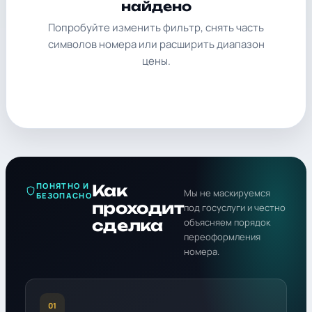
найдено
Попробуйте изменить фильтр, снять часть
символов номера или расширить диапазон
цены.
ПОНЯТНО И
Как
Мы не маскируемся
БЕЗОПАСНО
проходит
под госуслуги и честно
сделка
объясняем порядок
переоформления
номера.
01