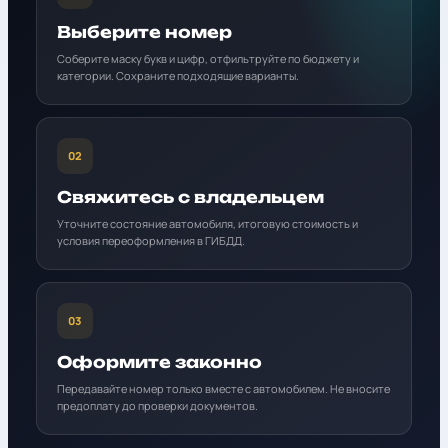
Выберите номер
Соберите маску букв и цифр, отфильтруйте по бюджету и
категории. Сохраните подходящие варианты.
02
Свяжитесь с владельцем
Уточните состояние автомобиля, итоговую стоимость и
условия переоформления в ГИБДД.
03
Оформите законно
Передавайте номер только вместе с автомобилем. Не вносите
предоплату до проверки документов.