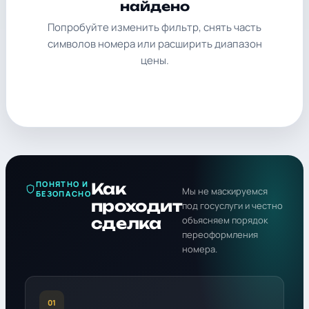
найдено
Попробуйте изменить фильтр, снять часть
символов номера или расширить диапазон
цены.
ПОНЯТНО И
Как
Мы не маскируемся
БЕЗОПАСНО
проходит
под госуслуги и честно
сделка
объясняем порядок
переоформления
номера.
01