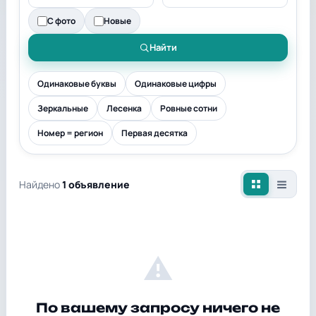
С фото
Новые
Найти
Одинаковые буквы
Одинаковые цифры
Зеркальные
Лесенка
Ровные сотни
Номер = регион
Первая десятка
Найдено
1 объявление
⚠
По вашему запросу ничего не