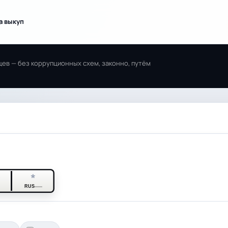
а выкуп
ев — без коррупционных схем, законно, путём
*
*
RUS