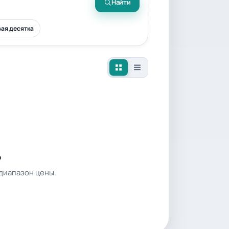
Найти
ая десятка
о
диапазон цены.