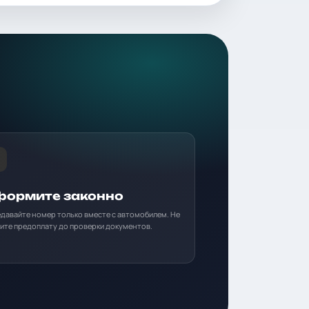
ормите законно
давайте номер только вместе с автомобилем. Не
ите предоплату до проверки документов.