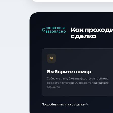
ПОНЯТНО И
Как проход
БЕЗОПАСНО
сделка
01
Выберите номер
Соберите маску букв и цифр, отфильтруйте по
бюджету и категории. Сохраните подходящие
варианты.
Подробная памятка о сделке