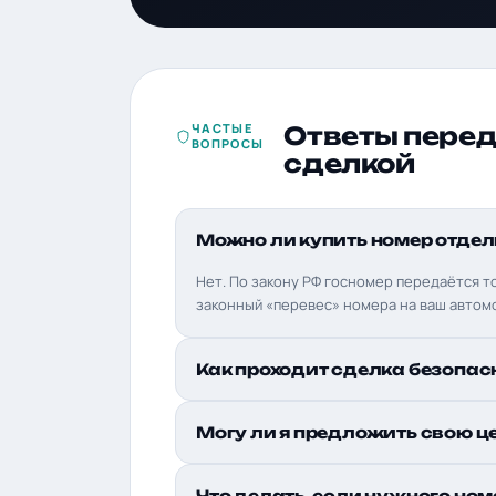
ЧАСТЫЕ
Ответы пере
ВОПРОСЫ
сделкой
Можно ли купить номер отдел
Нет. По закону РФ госномер передаётся т
законный «перевес» номера на ваш автом
Как проходит сделка безопас
Могу ли я предложить свою ц
Что делать, если нужного ном