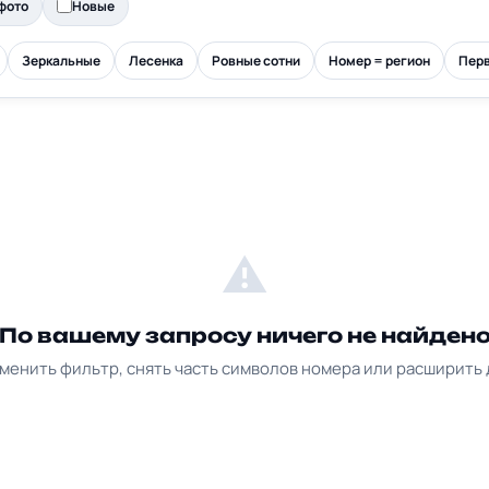
фото
Новые
Зеркальные
Лесенка
Ровные сотни
Номер = регион
Перв
⚠
По вашему запросу ничего не найден
менить фильтр, снять часть символов номера или расширить 