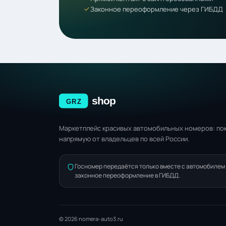
Законное переоформление через ГИБДД
Маркетплейс красивых автомобильных номеров: пок
напрямую от владельцев по всей России.
Госномер передаётся только вместе с автомобилем
законное переоформление в ГИБДД.
© 2026 nomera-auto3.ru