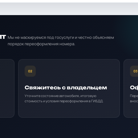
ит
Мы не маскируемся под госуслуги и честно объясняем
порядок переоформления номера.
02
03
Свяжитесь с владельцем
Оф
Уточните состояние автомобиля, итоговую
Пере
стоимость и условия переоформления в ГИБДД.
внос