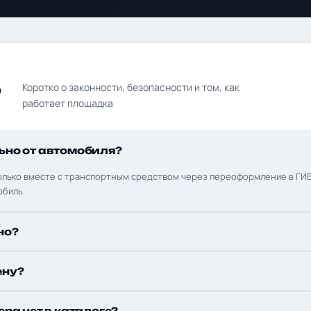
д
Коротко о законности, безопасности и том, как
работает площадка
ьно от автомобиля?
олько вместе с транспортным средством через переоформление в ГИБ
обиль.
но?
ену?
ера нет в каталоге?