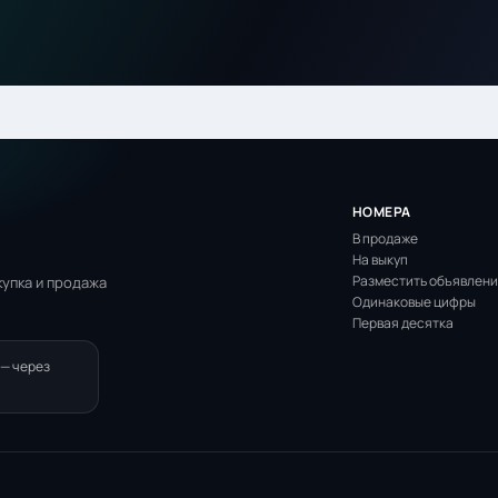
НОМЕРА
В продаже
На выкуп
Разместить объявлен
упка и продажа
Одинаковые цифры
Первая десятка
 — через