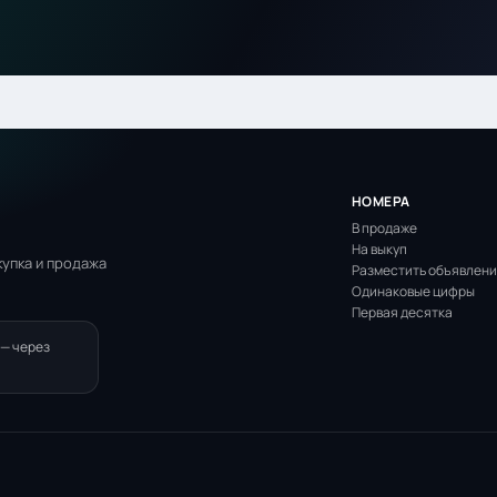
НОМЕРА
В продаже
На выкуп
упка и продажа
Разместить объявлен
Одинаковые цифры
Первая десятка
 — через