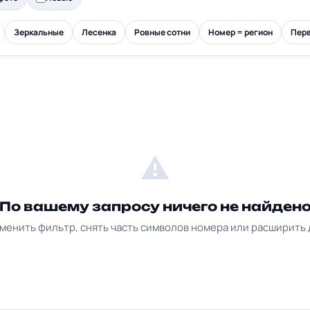
Зеркальные
Лесенка
Ровные сотни
Номер = регион
Перв
⚠
По вашему запросу ничего не найден
менить фильтр, снять часть символов номера или расширить 