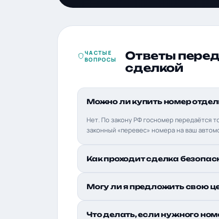
ЧАСТЫЕ
Ответы пере
ВОПРОСЫ
сделкой
Можно ли купить номер отдел
Нет. По закону РФ госномер передаётся т
законный «перевес» номера на ваш автом
Как проходит сделка безопас
Могу ли я предложить свою ц
Что делать, если нужного ном