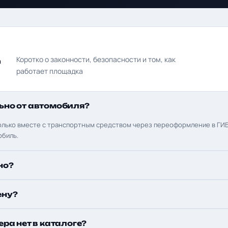
д
Коротко о законности, безопасности и том, как
работает площадка
ьно от автомобиля?
олько вместе с транспортным средством через переоформление в ГИБ
обиль.
но?
ену?
ера нет в каталоге?