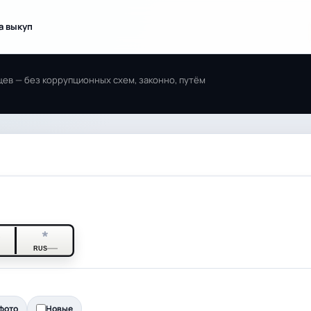
а выкуп
ев — без коррупционных схем, законно, путём
*
*
RUS
фото
Новые