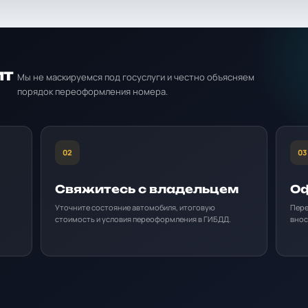
ит
Мы не маскируемся под госуслуги и честно объясняем
порядок переоформления номера.
02
03
Свяжитесь с владельцем
Оф
Уточните состояние автомобиля, итоговую
Пере
стоимость и условия переоформления в ГИБДД.
внос