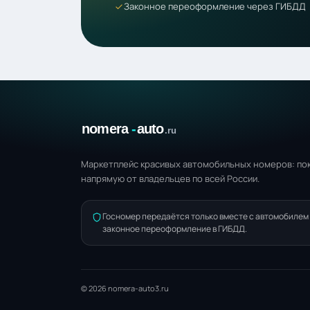
Законное переоформление через ГИБДД
Маркетплейс красивых автомобильных номеров: пок
напрямую от владельцев по всей России.
Госномер передаётся только вместе с автомобилем
законное переоформление в ГИБДД.
© 2026 nomera-auto3.ru