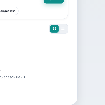
ая десятка
о
диапазон цены.