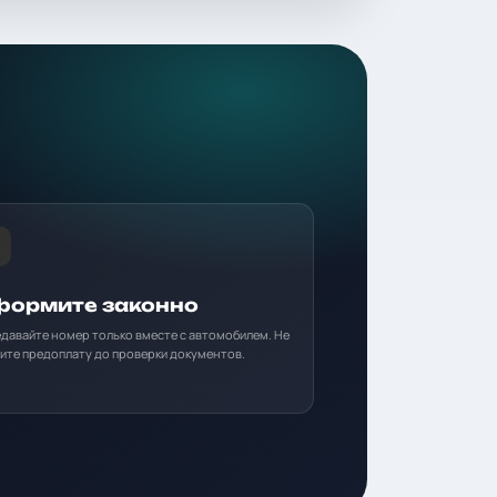
ормите законно
давайте номер только вместе с автомобилем. Не
ите предоплату до проверки документов.