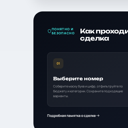
ПОНЯТНО И
Как проход
БЕЗОПАСНО
сделка
01
Выберите номер
Соберите маску букв и цифр, отфильтруйте по
бюджету и категории. Сохраните подходящие
варианты.
Подробная памятка о сделке