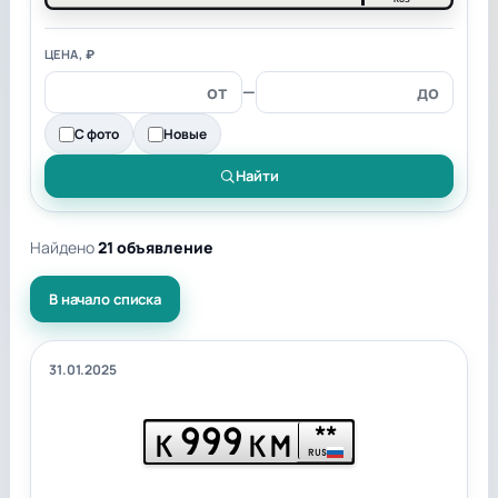
ЦЕНА, ₽
—
С фото
Новые
Найти
Найдено
21 объявление
В начало списка
31.01.2025
999
**
К
КМ
RUS