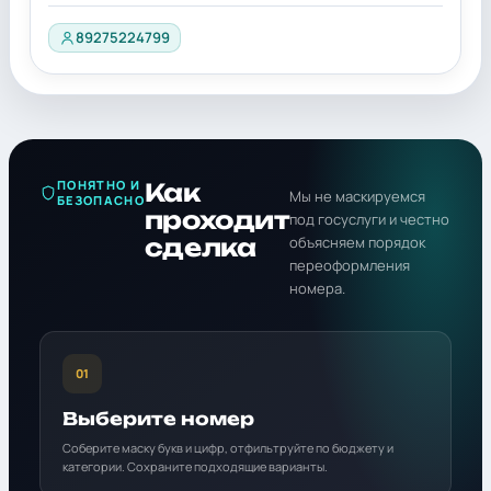
89275224799
ПОНЯТНО И
Как
Мы не маскируемся
БЕЗОПАСНО
проходит
под госуслуги и честно
сделка
объясняем порядок
переоформления
номера.
01
Выберите номер
Соберите маску букв и цифр, отфильтруйте по бюджету и
категории. Сохраните подходящие варианты.