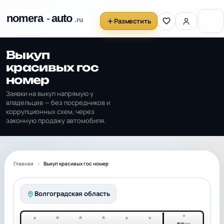
Разместить
Выкуп
красивых гос
номер
Заявки на выкуп напрямую у
владельцев — без посредников и
коррупционных схем, через
законную продажу автомобиля.
Главная
Выкуп красивых гос номер
Волгоградская область
*
*
*
*
*
*
*
RUS