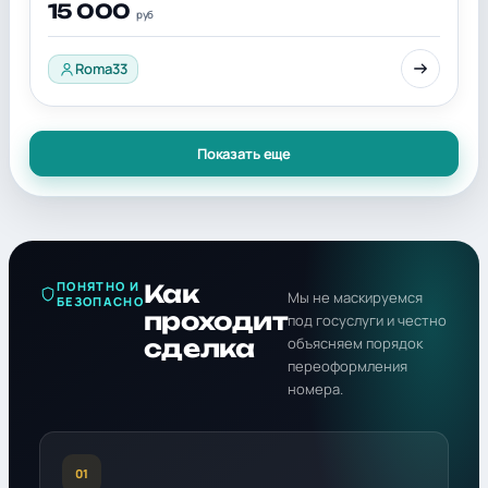
15 000
руб
Roma33
Показать еще
ПОНЯТНО И
Как
Мы не маскируемся
БЕЗОПАСНО
проходит
под госуслуги и честно
сделка
объясняем порядок
переоформления
номера.
01