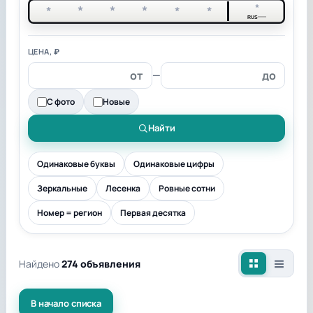
*
*
*
*
*
*
*
RUS
ЦЕНА, ₽
—
С фото
Новые
Найти
Одинаковые буквы
Одинаковые цифры
Зеркальные
Лесенка
Ровные сотни
Номер = регион
Первая десятка
Найдено
274 объявления
В начало списка