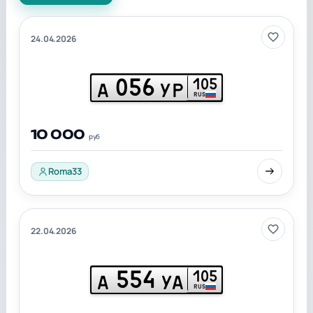
24.04.2026
056
105
А
УР
RUS
10 000
руб
Roma33
22.04.2026
554
105
А
УА
RUS