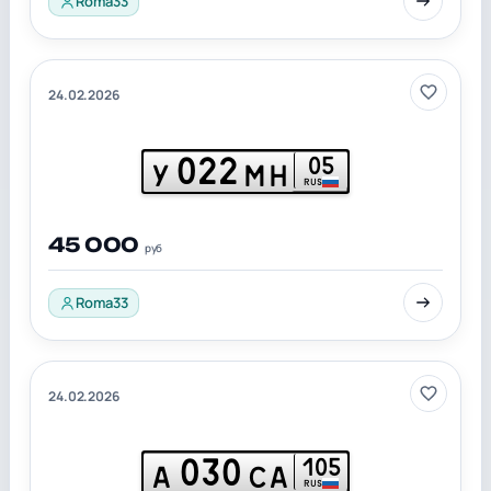
Roma33
24.02.2026
022
05
У
МН
RUS
45 000
руб
Roma33
24.02.2026
030
105
А
СА
RUS