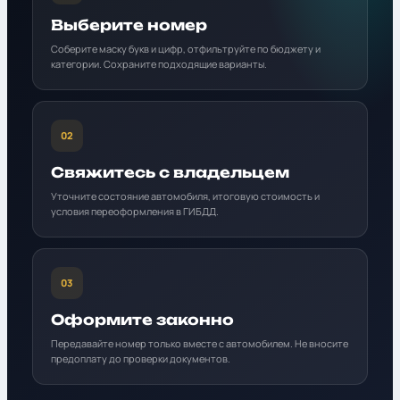
Выберите номер
Соберите маску букв и цифр, отфильтруйте по бюджету и
категории. Сохраните подходящие варианты.
02
Свяжитесь с владельцем
Уточните состояние автомобиля, итоговую стоимость и
условия переоформления в ГИБДД.
03
Оформите законно
Передавайте номер только вместе с автомобилем. Не вносите
предоплату до проверки документов.