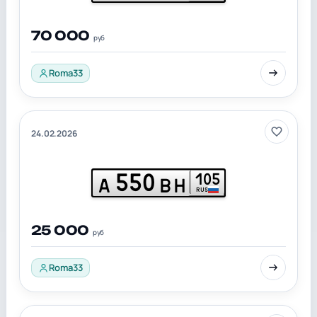
70 000
руб
Roma33
24.02.2026
550
105
А
ВН
RUS
25 000
руб
Roma33