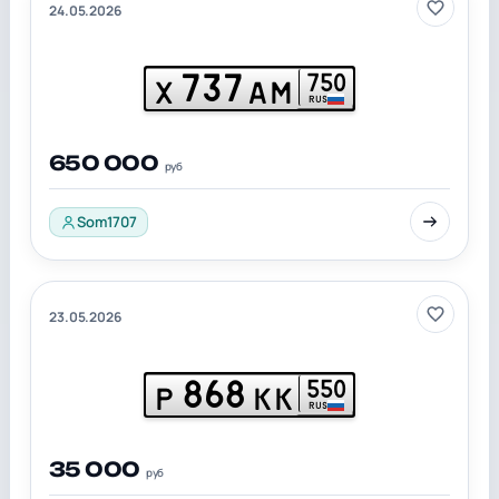
24.05.2026
737
750
Х
АМ
RUS
650 000
руб
Som1707
23.05.2026
868
550
Р
КК
RUS
35 000
руб