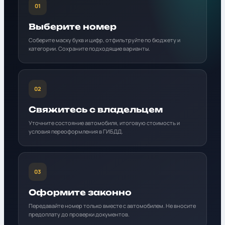
01
Выберите номер
Соберите маску букв и цифр, отфильтруйте по бюджету и
категории. Сохраните подходящие варианты.
02
Свяжитесь с владельцем
Уточните состояние автомобиля, итоговую стоимость и
условия переоформления в ГИБДД.
03
Оформите законно
Передавайте номер только вместе с автомобилем. Не вносите
предоплату до проверки документов.