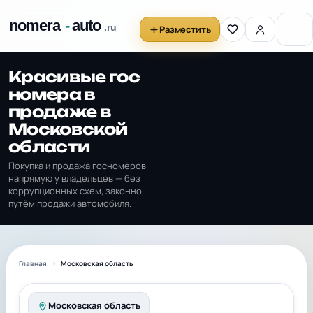
Разместить
Красивые гос
номера в
продаже в
Московской
области
Покупка и продажа госномеров
напрямую у владельцев — без
коррупционных схем, законно,
путём продажи автомобиля.
Главная
Московская область
Московская область