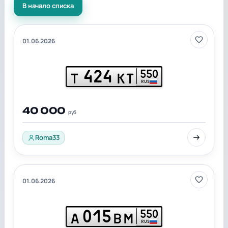
В начало списка
01.06.2026
424
550
Т
КТ
RUS
40 000
руб
Roma33
01.06.2026
015
550
А
ВМ
RUS