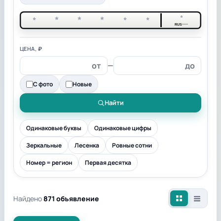
*
*
*
*
*
*
*
RUS
ЦЕНА, ₽
—
С фото
Новые
Найти
Одинаковые буквы
Одинаковые цифры
Зеркальные
Лесенка
Ровные сотни
Номер = регион
Первая десятка
Найдено
871 объявление