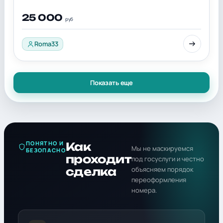
25 000
руб
Roma33
Показать еще
ПОНЯТНО И
Как
Мы не маскируемся
БЕЗОПАСНО
проходит
под госуслуги и честно
сделка
объясняем порядок
переоформления
номера.