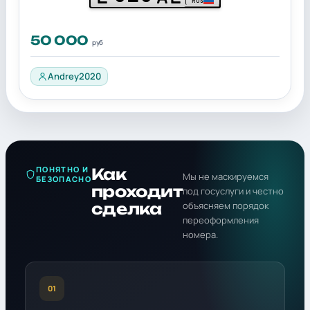
RUS
50 000
руб
Andrey2020
ПОНЯТНО И
Как
Мы не маскируемся
БЕЗОПАСНО
проходит
под госуслуги и честно
сделка
объясняем порядок
переоформления
номера.
01