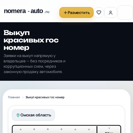
Разместить
Выкуп
красивых гос
номер
Заявки на выкуп напрямую у
владельцев — без посредников и
коррупционных схем, через
законную продажу автомобиля.
Главная
Выкуп красивых гос номер
Омская область
*
*
*
*
*
*
*
RUS