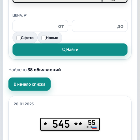
ЦЕНА, ₽
—
С фото
Новые
Найти
Найдено
38 объявлений
В начало списка
20.01.2025
545
55
*
**
RUS