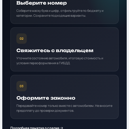
Выберите номер
Соберите маску букв и цифр, отфильтруйте по бюджету и
категории. Сохраните подходящие варианты.
02
Свяжитесь с владельцем
Уточните состояние автомобиля, итоговую стоимость и
условия переоформления в ГИБДД.
03
Оформите законно
Передавайте номер только вместе с автомобилем. Не вносите
предоплату до проверки документов.
Подробная памятка о сделке