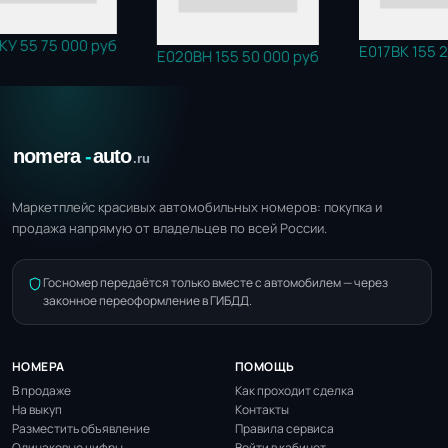
Е017ВК 155
25 000 руб
Е0
Е020ВН 155
50 000 руб
Маркетплейс красивых автомобильных номеров: покупка и
продажа напрямую от владельцев по всей России.
Госномер передаётся только вместе с автомобилем — через
законное переоформление в ГИБДД.
НОМЕРА
ПОМОЩЬ
В продаже
Как проходит сделка
На выкуп
Контакты
Разместить объявление
Правила сервиса
Одинаковые цифры
Войти в кабинет