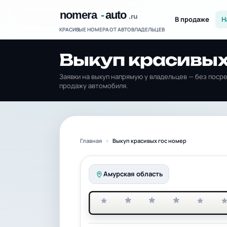
В продаже
Н
КРАСИВЫЕ НОМЕРА ОТ АВТОВЛАДЕЛЬЦЕВ
Выкуп красивых
Заявки на выкуп напрямую у владельцев — без поср
продажу автомобиля.
Главная
Выкуп красивых гос номер
Амурская область
*
*
*
*
*