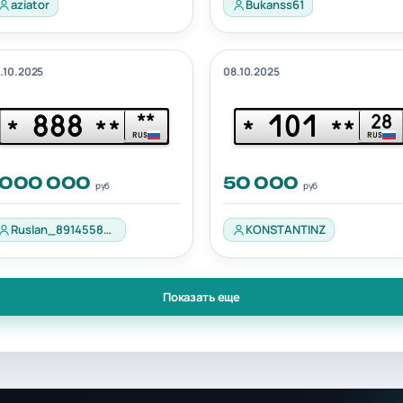
aziator
Bukanss61
.10.2025
08.10.2025
888
101
**
28
*
**
*
**
RUS
RUS
 000 000
50 000
руб
руб
Ruslan_89145580201
KONSTANTINZ
Показать еще