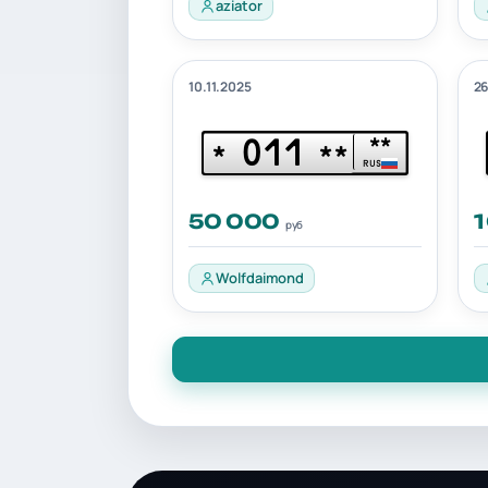
aziator
10.11.2025
26
011
**
*
**
RUS
50 000
1
руб
Wolfdaimond