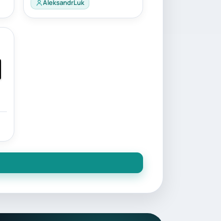
AleksandrLuk