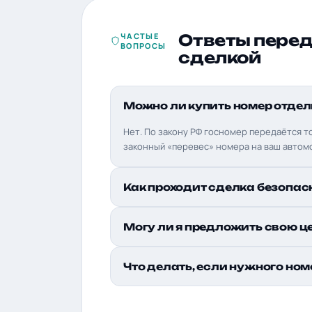
ЧАСТЫЕ
Ответы пере
ВОПРОСЫ
сделкой
Можно ли купить номер отдел
Нет. По закону РФ госномер передаётся т
законный «перевес» номера на ваш автом
Как проходит сделка безопас
Могу ли я предложить свою ц
Что делать, если нужного ном