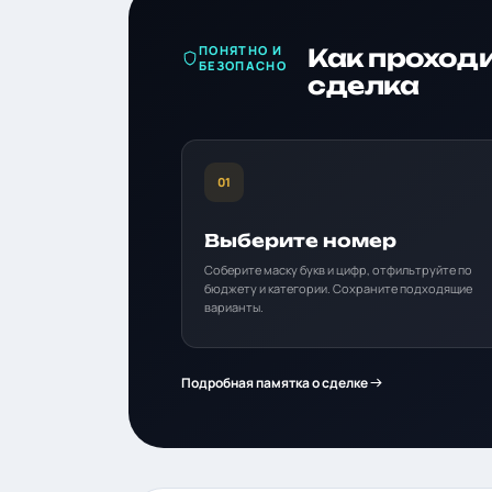
ПОНЯТНО И
Как проход
БЕЗОПАСНО
сделка
01
Выберите номер
Соберите маску букв и цифр, отфильтруйте по
бюджету и категории. Сохраните подходящие
варианты.
Подробная памятка о сделке