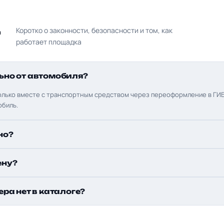
д
Коротко о законности, безопасности и том, как
работает площадка
ьно от автомобиля?
олько вместе с транспортным средством через переоформление в ГИБ
обиль.
но?
ену?
ера нет в каталоге?