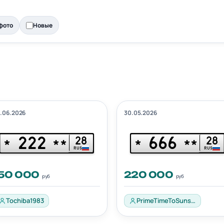
фото
Новые
.06.2026
30.05.2026
222
666
28
28
*
**
*
**
RUS
RUS
150 000
220 000
руб
руб
Tochiba1983
PrimeTimeToSunshineHello