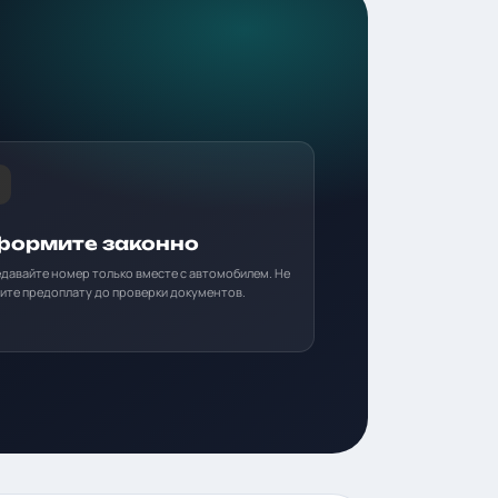
ормите законно
давайте номер только вместе с автомобилем. Не
ите предоплату до проверки документов.