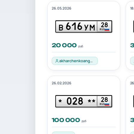
26.05.2026
18
616
28
В
УМ
RUS
20 000
руб
akharchenkoangelina24
26.02.2026
26
028
28
*
**
RUS
100 000
руб