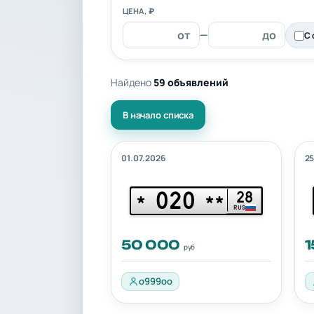
ЦЕНА, ₽
—
С 
Найдено
59 объявлений
В начало списка
01.07.2026
25
020
28
*
**
RUS
50 000
руб
o999oo