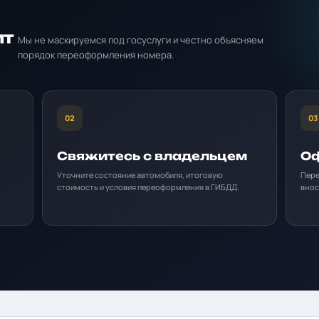
ит
Мы не маскируемся под госуслуги и честно объясняем
порядок переоформления номера.
02
03
Свяжитесь с владельцем
Оф
Уточните состояние автомобиля, итоговую
Пере
стоимость и условия переоформления в ГИБДД.
внос