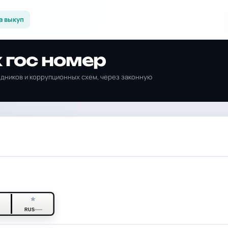
а выкуп
 гос номер
едников и коррупционных схем, через законную
*
*
RUS