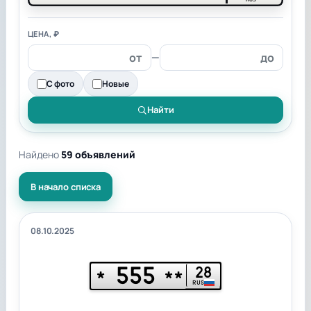
ЦЕНА, ₽
—
С фото
Новые
Найти
Найдено
59 объявлений
В начало списка
08.10.2025
555
28
*
**
RUS