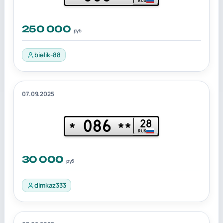
RUS
250 000
руб
bielik-88
07.09.2025
086
28
*
**
RUS
30 000
руб
dimkaz333