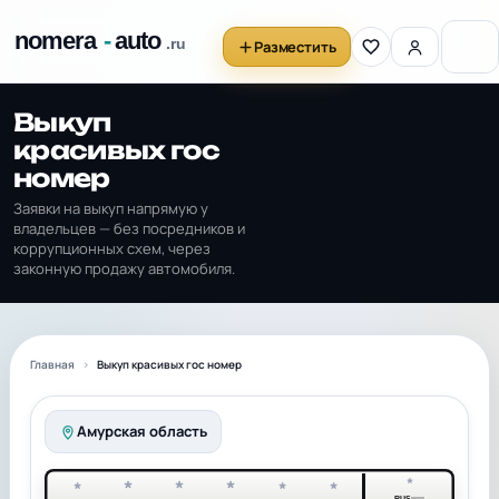
Разместить
Выкуп
красивых гос
номер
Заявки на выкуп напрямую у
владельцев — без посредников и
коррупционных схем, через
законную продажу автомобиля.
Главная
Выкуп красивых гос номер
Амурская область
*
*
*
*
*
*
*
RUS