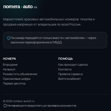
Маркетплейс красивых автомобильных номеров: покупка и
продажа напрямую от владельцев по всей России.
Госномер передаётся только вместе с автомобилем — через
законное переоформление в ГИБДД.
НОМЕРА
ПОМОЩЬ
В продаже
Как проходит сделка
На выкуп
Контакты
Разместить объявление
Правила сервиса
Одинаковые цифры
Войти в кабинет
Первая десятка
© 2026 nomera-auto3.ru
Не переводите предоплату до проверки документов