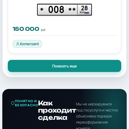
008
28
*
**
RUS
150 000
руб
Komersant
Показать еще
ПОНЯТНО И
Как
Мы не маскируемся
БЕЗОПАСНО
проходит
под госуслуги и честно
сделка
объясняем порядок
переоформления
номера.