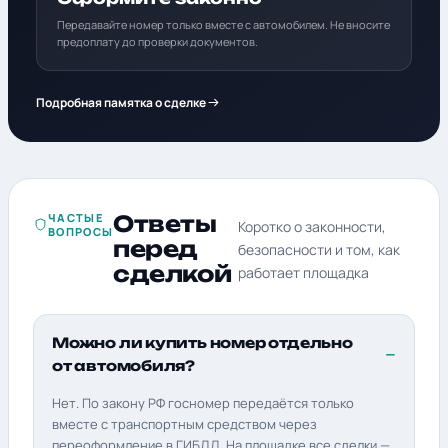
Передавайте номер только вместе с автомобилем. Не вносите
предоплату до проверки документов.
Подробная памятка о сделке
ЧАСТЫЕ
Ответы
Коротко о законности,
ВОПРОСЫ
перед
безопасности и том, как
сделкой
работает площадка
Можно ли купить номер отдельно
от автомобиля?
Нет. По закону РФ госномер передаётся только
вместе с транспортным средством через
переоформление в ГИБДД. На площадке все сделки —