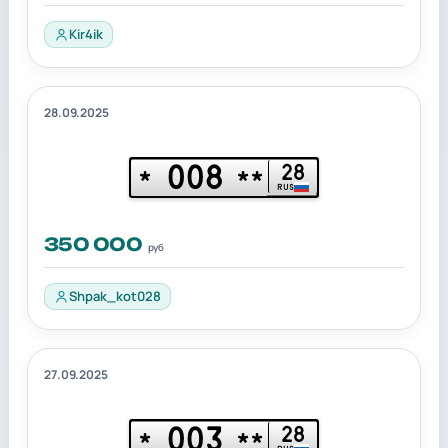
Kir4ik
28.09.2025
008
28
*
**
RUS
350 000
руб
Shpak_kot028
27.09.2025
003
28
*
**