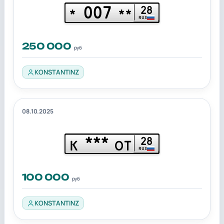
007
28
*
**
RUS
250 000
руб
KONSTANTINZ
08.10.2025
***
28
К
ОТ
RUS
100 000
руб
KONSTANTINZ