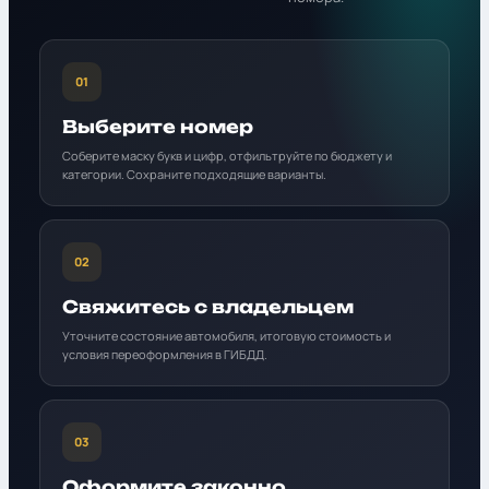
01
Выберите номер
Соберите маску букв и цифр, отфильтруйте по бюджету и
категории. Сохраните подходящие варианты.
02
Свяжитесь с владельцем
Уточните состояние автомобиля, итоговую стоимость и
условия переоформления в ГИБДД.
03
Оформите законно