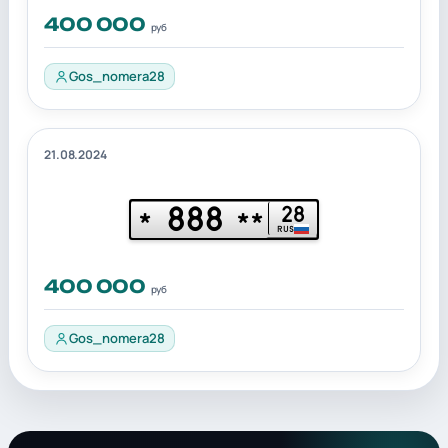
400 000
руб
Gos_nomera28
21.08.2024
888
28
*
**
RUS
400 000
руб
Gos_nomera28