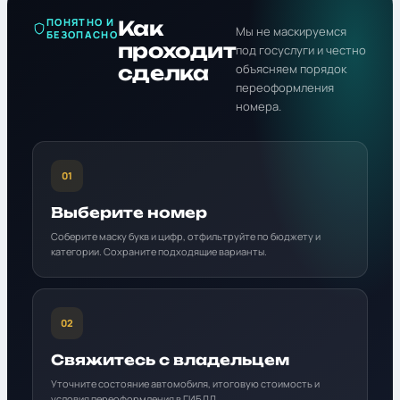
ПОНЯТНО И
Как
Мы не маскируемся
БЕЗОПАСНО
проходит
под госуслуги и честно
сделка
объясняем порядок
переоформления
номера.
01
Выберите номер
Соберите маску букв и цифр, отфильтруйте по бюджету и
категории. Сохраните подходящие варианты.
02
Свяжитесь с владельцем
Уточните состояние автомобиля, итоговую стоимость и
условия переоформления в ГИБДД.