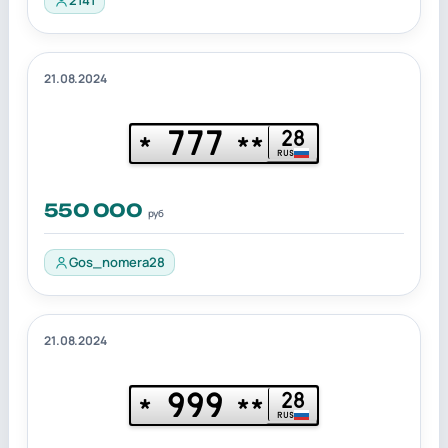
21.08.2024
777
28
*
**
RUS
550 000
руб
Gos_nomera28
21.08.2024
999
28
*
**
RUS