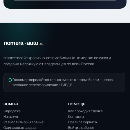
Маркетплейс красивых автомобильных номеров: покупка и
продажа напрямую от владельцев по всей России.
Госномер передаётся только вместе с автомобилем — через
законное переоформление в ГИБДД.
НОМЕРА
ПОМОЩЬ
В продаже
Как проходит сделка
На выкуп
Контакты
Разместить объявление
Правила сервиса
Одинаковые цифры
Войти в кабинет