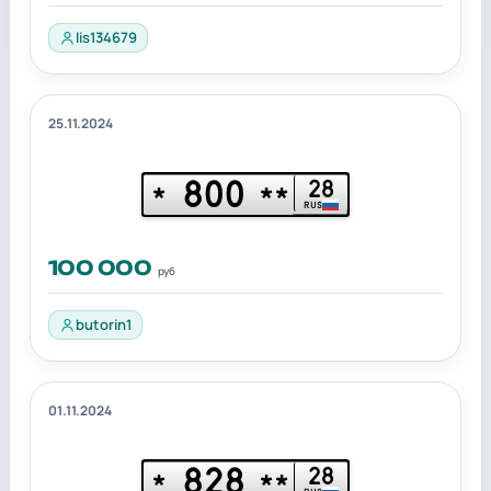
lis134679
25.11.2024
800
28
*
**
RUS
100 000
руб
butorin1
01.11.2024
828
28
*
**