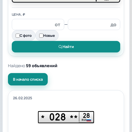
ЦЕНА, ₽
—
С фото
Новые
Найти
Найдено
59 объявлений
В начало списка
26.02.2025
028
28
*
**
RUS