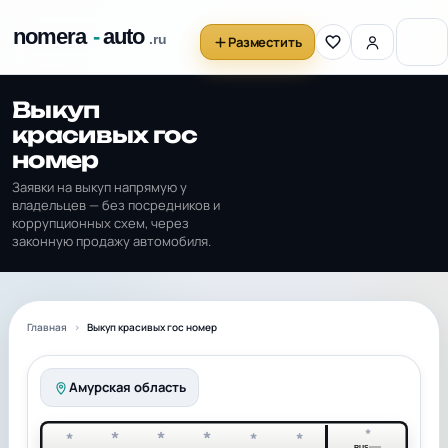
Разместить
Выкуп
красивых гос
номер
Заявки на выкуп напрямую у
владельцев — без посредников и
коррупционных схем, через
законную продажу автомобиля.
Главная
Выкуп красивых гос номер
Амурская область
*
*
*
*
*
*
*
RUS