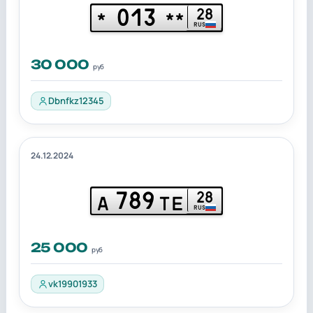
013
28
*
**
RUS
30 000
руб
Dbnfkz12345
24.12.2024
789
28
А
ТЕ
RUS
25 000
руб
vk19901933