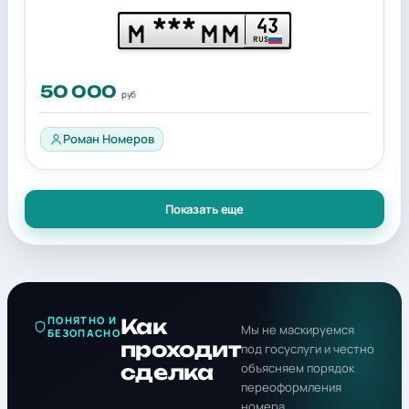
***
43
М
ММ
RUS
50 000
руб
Роман Номеров
Показать еще
ПОНЯТНО И
Как
Мы не маскируемся
БЕЗОПАСНО
проходит
под госуслуги и честно
сделка
объясняем порядок
переоформления
номера.