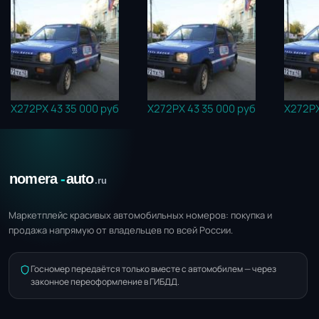
Х272РХ 43
35 000 руб
Х272РХ 43
35 000 руб
Х272РХ
Маркетплейс красивых автомобильных номеров: покупка и
продажа напрямую от владельцев по всей России.
Госномер передаётся только вместе с автомобилем — через
законное переоформление в ГИБДД.