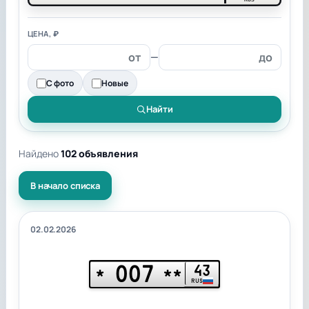
ЦЕНА, ₽
—
С фото
Новые
Найти
Найдено
102 объявления
В начало списка
02.02.2026
007
43
*
**
RUS