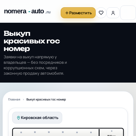
Разместить
Выкуп
красивых гос
номер
Заявки на выкуп напрямую у
владельцев — без посредников и
коррупционных схем, через
законную продажу автомобиля.
Главная
Выкуп красивых гос номер
Кировская область
*
*
*
*
*
*
*
RUS