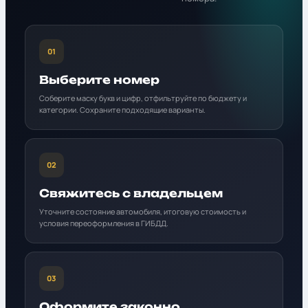
01
Выберите номер
Соберите маску букв и цифр, отфильтруйте по бюджету и
категории. Сохраните подходящие варианты.
02
Свяжитесь с владельцем
Уточните состояние автомобиля, итоговую стоимость и
условия переоформления в ГИБДД.
03
Оформите законно