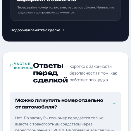
Передавайте номер только вместе с автомобилем. Не вносите
предоплату до проверки документов.
Подробная памятка о сделке
ЧАСТЫЕ
Ответы
Коротко о законности,
ВОПРОСЫ
перед
безопасности и том, как
сделкой
работает площадка
Можно ли купить номер отдельно
от автомобиля?
Нет. По закону РФ госномер передаётся только
вместе с транспортным средством через
переоформление в ГИБДД. На площадке все сделки —