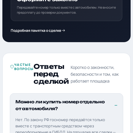
Передавайте номер только вместе с автомобилем. Не вносите
предоплату до проверки документов.
Подробная памятка о сделке
ЧАСТЫЕ
Ответы
Коротко о законности,
ВОПРОСЫ
перед
безопасности и том, как
сделкой
работает площадка
Можно ли купить номер отдельно
от автомобиля?
Нет. По закону РФ госномер передаётся только
вместе с транспортным средством через
переоформление в ГИБДД. На площадке все сделки —