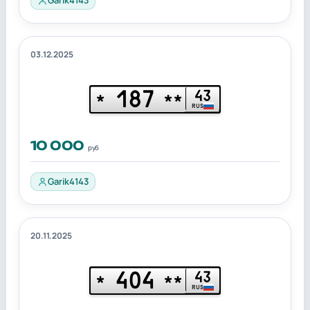
03.12.2025
187
43
*
**
RUS
10 000
руб
Garik4143
20.11.2025
404
43
*
**
RUS