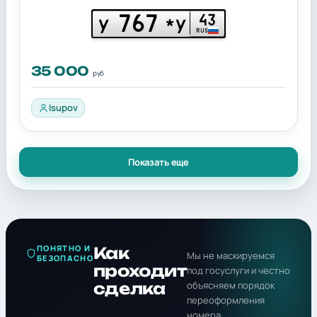
767
43
У
*У
RUS
35 000
руб
Isupov
Показать еще
ПОНЯТНО И
Как
Мы не маскируемся
БЕЗОПАСНО
проходит
под госуслуги и честно
сделка
объясняем порядок
переоформления
номера.