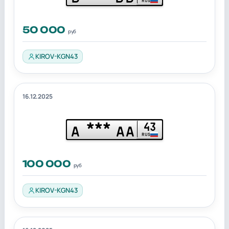
RUS
50 000
руб
KIROV-KGN43
16.12.2025
***
43
А
АА
RUS
100 000
руб
KIROV-KGN43