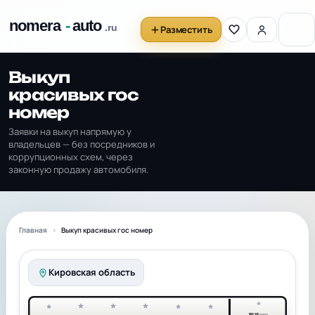
Разместить
Выкуп
красивых гос
номер
Заявки на выкуп напрямую у
владельцев — без посредников и
коррупционных схем, через
законную продажу автомобиля.
Главная
Выкуп красивых гос номер
Кировская область
*
*
*
*
*
*
*
RUS