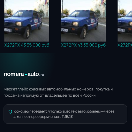
Х272РХ 43
35 000 руб
Х272РХ 43
35 000 руб
Х272РХ
Маркетплейс красивых автомобильных номеров: покупка и
продажа напрямую от владельцев по всей России.
Госномер передаётся только вместе с автомобилем — через
законное переоформление в ГИБДД.