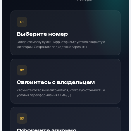
01
Выберите номер
Соберите маску букв и цифр, отфильтруйте по бюджету и
категории. Сохраните подходящие варианты.
02
Свяжитесь с владельцем
Уточните состояние автомобиля, итоговую стоимость и
условия переоформления в ГИБДД.
03
Оформите законно