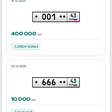
16.12.2025
001
43
*
**
RUS
400 000
руб
KIROV-KGN43
03.12.2025
666
43
*
**
RUS
10 000
руб
Garik4143