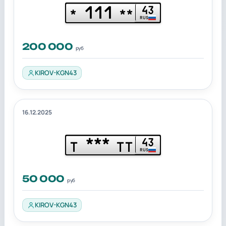
111
43
*
**
RUS
200 000
руб
KIROV-KGN43
16.12.2025
***
43
Т
ТТ
RUS
50 000
руб
KIROV-KGN43