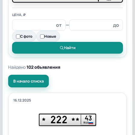
ЦЕНА, ₽
—
С фото
Новые
Найти
Найдено
102 объявления
В начало списка
16.12.2025
222
43
*
**
RUS