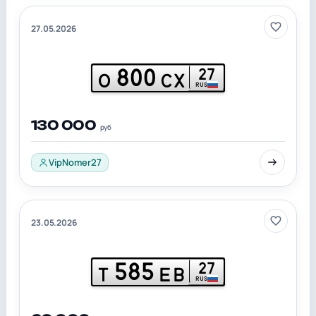
27.05.2026
800
27
О
СХ
RUS
130 000
руб
VipNomer27
23.05.2026
585
27
Т
ЕВ
RUS