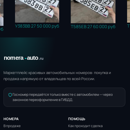
У383ВВ 27
50 000 руб
Т303Е
Т585ЕВ 27
60 000 руб
Маркетплейс красивых автомобильных номеров: покупка и
продажа напрямую от владельцев по всей России.
Госномер передаётся только вместе с автомобилем — через
законное переоформление в ГИБДД.
НОМЕРА
ПОМОЩЬ
В продаже
Как проходит сделка