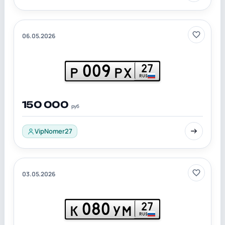
06.05.2026
009
27
Р
РХ
RUS
150 000
руб
VipNomer27
03.05.2026
080
27
К
УМ
RUS