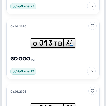
VipNomer27
04.06.2026
013
27
О
ТВ
RUS
60 000
руб
VipNomer27
04.06.2026