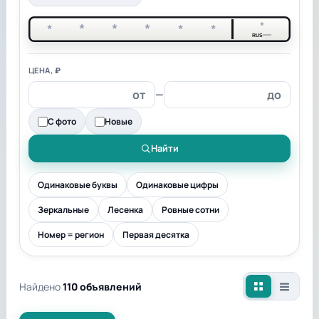
*
*
*
*
*
*
*
RUS
ЦЕНА, ₽
—
С фото
Новые
Найти
Одинаковые буквы
Одинаковые цифры
Зеркальные
Лесенка
Ровные сотни
Номер = регион
Первая десятка
Найдено
110 объявлений