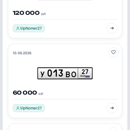
120 000
руб
VipNomer27
10.06.2026
013
27
У
ВО
RUS
60 000
руб
VipNomer27