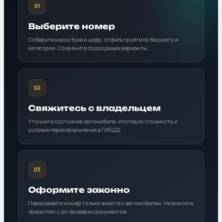
01
Выберите номер
Соберите маску букв и цифр, отфильтруйте по бюджету и
категории. Сохраните подходящие варианты.
02
Свяжитесь с владельцем
Уточните состояние автомобиля, итоговую стоимость и
условия переоформления в ГИБДД.
03
Оформите законно
Передавайте номер только вместе с автомобилем. Не вносите
предоплату до проверки документов.