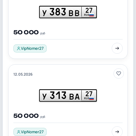
383
27
У
ВВ
RUS
50 000
руб
VipNomer27
12.05.2026
313
27
У
ВА
RUS
50 000
руб
VipNomer27