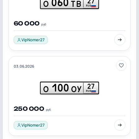
060
27
О
ТВ
RUS
60 000
руб
VipNomer27
03.06.2026
100
27
О
ОУ
RUS
250 000
руб
VipNomer27