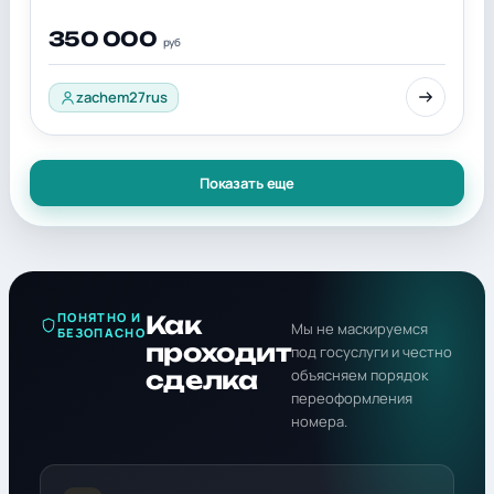
350 000
руб
zachem27rus
Показать еще
ПОНЯТНО И
Как
Мы не маскируемся
БЕЗОПАСНО
проходит
под госуслуги и честно
сделка
объясняем порядок
переоформления
номера.