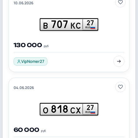
10.06.2026
707
27
В
КС
RUS
130 000
руб
VipNomer27
04.06.2026
818
27
О
СХ
RUS
60 000
руб