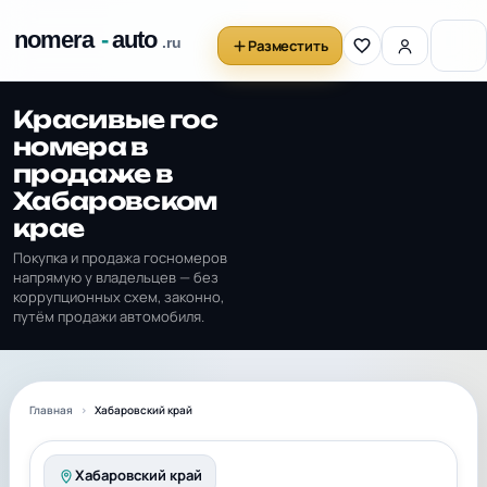
Разместить
Красивые гос
номера в
продаже в
Хабаровском
крае
Покупка и продажа госномеров
напрямую у владельцев — без
коррупционных схем, законно,
путём продажи автомобиля.
Главная
Хабаровский край
Хабаровский край